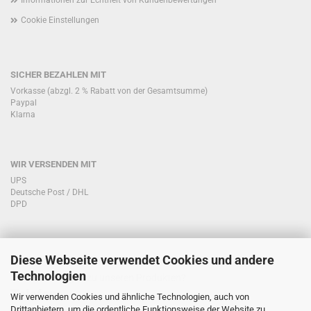
Informationen zur Echtheit von Kundenbewertungen
Cookie Einstellungen
SICHER BEZAHLEN MIT
Vorkasse (abzgl. 2 % Rabatt von der Gesamtsumme)
Paypal
Klarna
WIR VERSENDEN MIT
UPS
Deutsche Post / DHL
DPD
Diese Webseite verwendet Cookies und andere
KONTAKT KUNDENSERVICE
Technologien
Sie haben Fragen zu unseren Produkten?
Telefon:
Wir verwenden Cookies und ähnliche Technologien, auch von
Drittanbietern, um die ordentliche Funktionsweise der Website zu