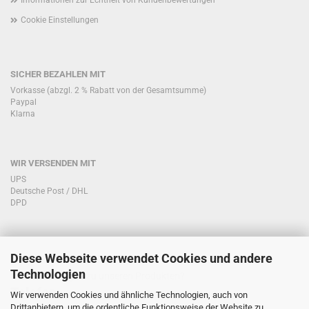
Informationen zur Echtheit von Kundenbewertungen
Cookie Einstellungen
SICHER BEZAHLEN MIT
Vorkasse (abzgl. 2 % Rabatt von der Gesamtsumme)
Paypal
Klarna
WIR VERSENDEN MIT
UPS
Deutsche Post / DHL
DPD
Diese Webseite verwendet Cookies und andere
KONTAKT KUNDENSERVICE
Technologien
Sie haben Fragen zu unseren Produkten?
Telefon:
Wir verwenden Cookies und ähnliche Technologien, auch von
Drittanbietern, um die ordentliche Funktionsweise der Website zu