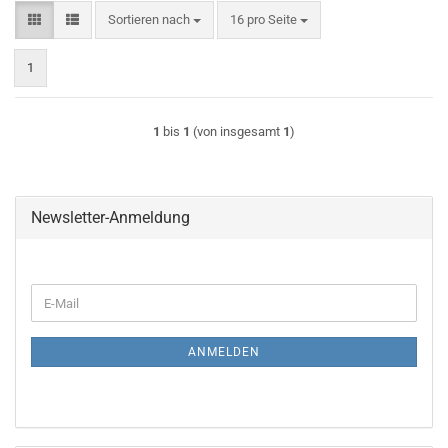
Sortieren nach
pro Seite
Sortieren nach
16 pro Seite
1
1
bis
1
(von insgesamt
1
)
Newsletter-Anmeldung
WEITER
E-
ZUR
Mail
NEWSLETTER-
ANMELDUNG
ANMELDEN