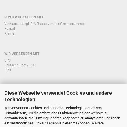
SICHER BEZAHLEN MIT
Vorkasse (abzgl. 2 % Rabatt von der Gesamtsumme)
Paypal
Klarna
WIR VERSENDEN MIT
UPS
Deutsche Post / DHL
DPD
Diese Webseite verwendet Cookies und andere
KONTAKT KUNDENSERVICE
Technologien
Sie haben Fragen zu unseren Produkten?
Telefon:
Wir verwenden Cookies und ähnliche Technologien, auch von
Drittanbietern, um die ordentliche Funktionsweise der Website zu
0151/51760708
gewährleisten, die Nutzung unseres Angebotes zu analysieren und Ihnen
ein bestmögliches Einkaufserlebnis bieten zu können. Weitere