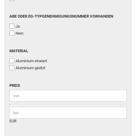
ABE
ABE ODER EG-TYPGENEHMIGUNGSNUMMER VORHANDEN
ODER
Ja
EG-
TYPGENEHMIGUNGSNUMMER
Nein
VORHANDEN
MATERIAL
MATERIAL
Aluminium eloxiert
Aluminium geätzt
PREIS
PREIS
Preis bis
-
EUR