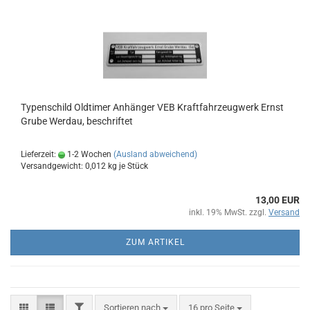
Typenschild Oldtimer Anhänger VEB Kraftfahrzeugwerk Ernst
Grube Werdau, beschriftet
Lieferzeit:
1-2 Wochen
(Ausland abweichend)
Versandgewicht:
0,012
kg je Stück
13,00 EUR
inkl. 19% MwSt. zzgl.
Versand
ZUM ARTIKEL
FILTER
Sortieren nach
pro Seite
Sortieren nach
16 pro Seite