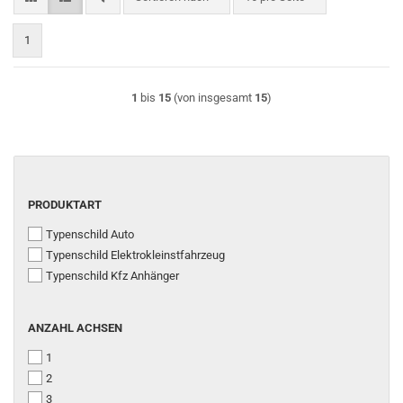
1
1
bis
15
(von insgesamt
15
)
PRODUKTART
PRODUKTART
Typenschild Auto
Typenschild Elektrokleinstfahrzeug
Typenschild Kfz Anhänger
ANZAHL
ANZAHL ACHSEN
ACHSEN
1
2
3