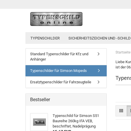
TYPENSCHILDER
SICHERHEITSZEICHEN UND -SCHILD
Startseite
Standard Typenschilder für Kfz und
Anhänger
Liebe Kun
ist der 0
Typenschilder für Simson Mopeds
Typens
Ersatztypenschilder für Fahrzeugteile
Bestseller
Typenschild für Simson S51
Baureihe 260kg IFA VEB,
beschriftet, Nadelprägung