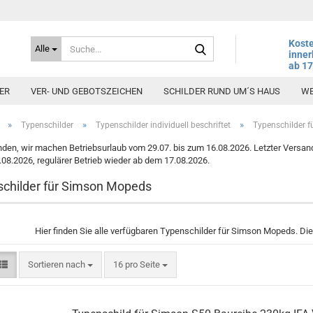
Suche...
Koste
Alle
inner
ab 1
ER
VER- UND GEBOTSZEICHEN
SCHILDER RUND UM´S HAUS
WE
»
»
»
Typenschilder
Typenschilder individuell beschriftet
Typenschilder 
den, wir machen Betriebsurlaub vom 29.07. bis zum 16.08.2026. Letzter Versand
6.08.2026, regulärer Betrieb wieder ab dem 17.08.2026.
childer für Simson Mopeds
Hier finden Sie alle verfügbaren Typenschilder für Simson Mopeds. Di
Sortieren nach
pro Seite
Sortieren nach
16 pro Seite