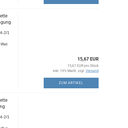
ette
rägung
4-2/1
iftet
15,67 EUR
15,67 EUR pro Stück
inkl. 19% MwSt. zzgl.
Versand
ZUM ARTIKEL
ette
ung
4-2/1