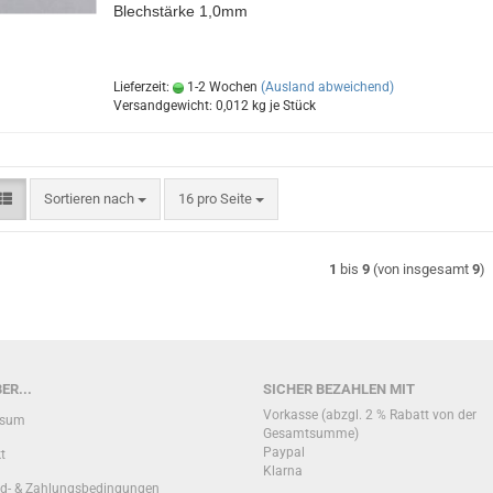
Blechstärke 1,0mm
Lieferzeit:
1-2 Wochen
(Ausland abweichend)
Versandgewicht:
0,012
kg je Stück
Sortieren nach
pro Seite
Sortieren nach
16 pro Seite
1
bis
9
(von insgesamt
9
)
ER...
SICHER BEZAHLEN MIT
Vorkasse (abzgl. 2 % Rabatt von der
ssum
Gesamtsumme)
Paypal
t
Klarna
d- & Zahlungsbedingungen