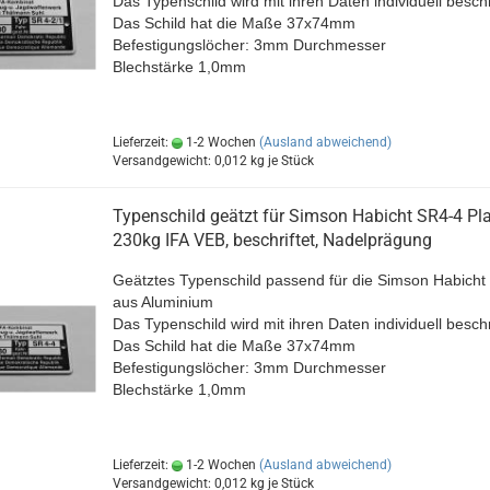
Das Typenschild wird mit ihren Daten individuell beschr
Das Schild hat die Maße 37x74mm
Befestigungslöcher: 3mm Durchmesser
Blechstärke 1,0mm
Lieferzeit:
1-2 Wochen
(Ausland abweichend)
Versandgewicht:
0,012
kg je Stück
Typenschild geätzt für Simson Habicht SR4-4 Pla
230kg IFA VEB, beschriftet, Nadelprägung
Geätztes Typenschild passend für die Simson
Habicht
aus Aluminium
Das Typenschild wird mit ihren Daten individuell beschr
Das Schild hat die Maße 37x74mm
Befestigungslöcher: 3mm Durchmesser
Blechstärke 1,0mm
Lieferzeit:
1-2 Wochen
(Ausland abweichend)
Versandgewicht:
0,012
kg je Stück