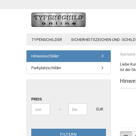
TYPENSCHILDER
SICHERHEITSZEICHEN UND -SCHILD
Startseite
Hinweisschilder
Liebe Kun
Parkplatzschilder
ist der 0
Hinwei
PREIS
PREIS
Preis bis
-
EUR
FILTERN