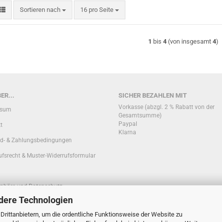
Sortieren nach
pro Seite
Sortieren nach
16 pro Seite
1
bis
4
(von insgesamt
4
)
ER...
SICHER BEZAHLEN MIT
Vorkasse (abzgl. 2 % Rabatt von der
ssum
Gesamtsumme)
Paypal
t
Klarna
d- & Zahlungsbedingungen
ufsrecht & Muster-Widerrufsformular
sphäre und Datenschutz
dere Technologien
ationen zur Echtheit von
rittanbietern, um die ordentliche Funktionsweise der Website zu
nbewertungen