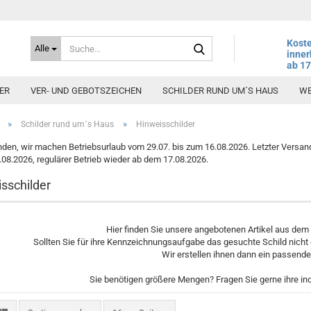
Suche...
Koste
Alle
inner
ab 1
ER
VER- UND GEBOTSZEICHEN
SCHILDER RUND UM´S HAUS
WE
»
»
Schilder rund um´s Haus
Hinweisschilder
den, wir machen Betriebsurlaub vom 29.07. bis zum 16.08.2026. Letzter Versand
6.08.2026, regulärer Betrieb wieder ab dem 17.08.2026.
sschilder
Hier finden Sie unsere angebotenen Artikel aus dem
Sollten Sie für ihre Kennzeichnungsaufgabe das gesuchte Schild nicht 
Wir erstellen ihnen dann ein passend
Sie benötigen größere Mengen? Fragen Sie gerne ihre in