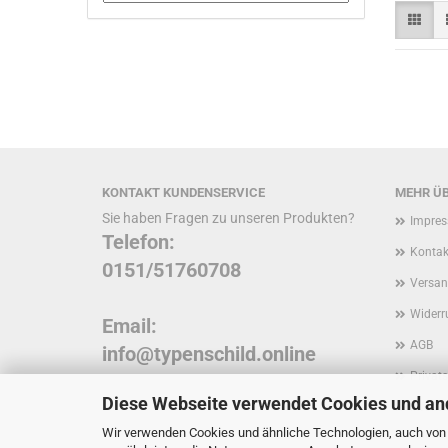
KONTAKT KUNDENSERVICE
MEHR ÜB
Sie haben Fragen zu unseren Produkten?
Impre
Telefon:
Kontak
0151/51760708
Versan
Widerr
Email:
AGB
info@typenschild.online
Privat
Diese Webseite verwendet Cookies und an
Inform
Wir verwenden Cookies und ähnliche Technologien, auch von D
Kunde