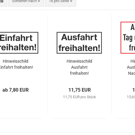
Sortieren nach
pro Seite
Sortieren nach
16 pro Seite
Hinweisschild
Hinweisschild
Hi
infahrt freihalten!
Ausfahrt
Aus
freihalten!
Nac
ab 7,80 EUR
11,75 EUR
1
11,75 EUR pro Stück
15,6