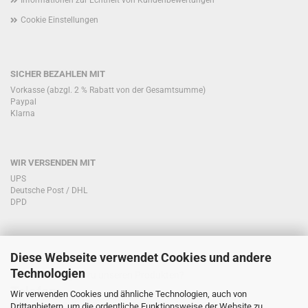
Informationen zur Echtheit von Kundenbewertungen
Cookie Einstellungen
SICHER BEZAHLEN MIT
Vorkasse (abzgl. 2 % Rabatt von der Gesamtsumme)
Paypal
Klarna
WIR VERSENDEN MIT
UPS
Deutsche Post / DHL
DPD
Diese Webseite verwendet Cookies und andere
KONTAKT KUNDENSERVICE
Technologien
Sie haben Fragen zu unseren Produkten?
Telefon:
Wir verwenden Cookies und ähnliche Technologien, auch von
Drittanbietern, um die ordentliche Funktionsweise der Website zu