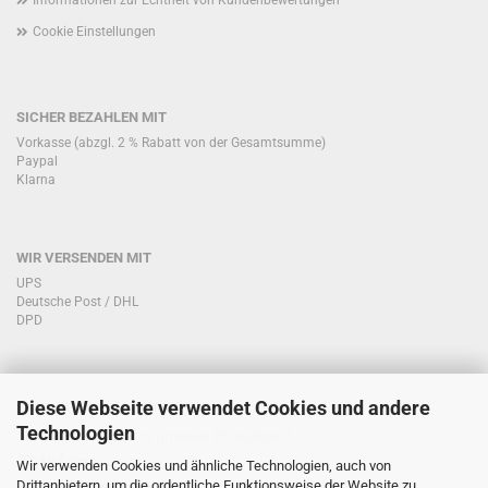
Informationen zur Echtheit von Kundenbewertungen
Cookie Einstellungen
SICHER BEZAHLEN MIT
Vorkasse (abzgl. 2 % Rabatt von der Gesamtsumme)
Paypal
Klarna
WIR VERSENDEN MIT
UPS
Deutsche Post / DHL
DPD
Diese Webseite verwendet Cookies und andere
KONTAKT KUNDENSERVICE
Technologien
Sie haben Fragen zu unseren Produkten?
Telefon:
Wir verwenden Cookies und ähnliche Technologien, auch von
Drittanbietern, um die ordentliche Funktionsweise der Website zu