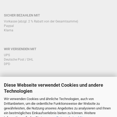
SICHER BEZAHLEN MIT
Vorkasse (abzgl. 2 % Rabatt von der Gesamtsumme)
Paypal
Klarna
WIR VERSENDEN MIT
UPS
Deutsche Post / DHL
DPD
Diese Webseite verwendet Cookies und andere
KONTAKT KUNDENSERVICE
Technologien
Sie haben Fragen zu unseren Produkten?
Telefon:
Wir verwenden Cookies und ähnliche Technologien, auch von
Drittanbietern, um die ordentliche Funktionsweise der Website zu
0151/51760708
gewährleisten, die Nutzung unseres Angebotes zu analysieren und Ihnen
ein bestmögliches Einkaufserlebnis bieten zu können. Weitere