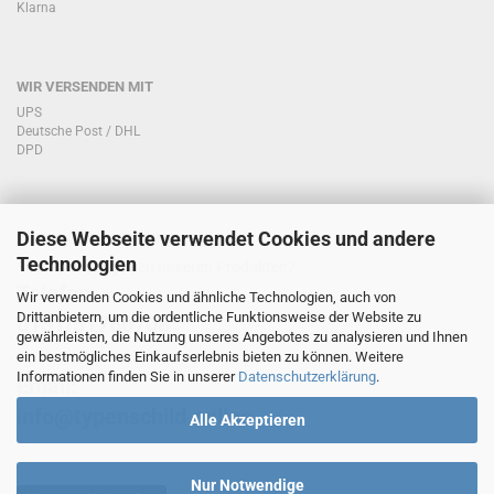
Klarna
WIR VERSENDEN MIT
UPS
Deutsche Post / DHL
DPD
Diese Webseite verwendet Cookies und andere
KONTAKT KUNDENSERVICE
Technologien
Sie haben Fragen zu unseren Produkten?
Telefon:
Wir verwenden Cookies und ähnliche Technologien, auch von
Drittanbietern, um die ordentliche Funktionsweise der Website zu
0151/51760708
gewährleisten, die Nutzung unseres Angebotes zu analysieren und Ihnen
ein bestmögliches Einkaufserlebnis bieten zu können. Weitere
Informationen finden Sie in unserer
Datenschutzerklärung
.
Email:
info@typenschild.online
Alle Akzeptieren
Nur Notwendige