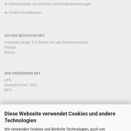
Informationen zur Echtheit von Kundenbewertungen
Cookie Einstellungen
SICHER BEZAHLEN MIT
Vorkasse (abzgl. 2 % Rabatt von der Gesamtsumme)
Paypal
Klarna
WIR VERSENDEN MIT
UPS
Deutsche Post / DHL
DPD
Diese Webseite verwendet Cookies und andere
KONTAKT KUNDENSERVICE
Technologien
Sie haben Fragen zu unseren Produkten?
Telefon:
Wir verwenden Cookies und ähnliche Technologien, auch von