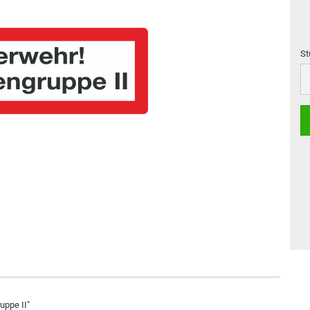
St
St
uppe II"