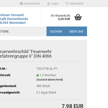
Deutschland
Login
Merkzettel
nloser Versand
Ihr Warenkorb
halb Deutschlands
0,00 EUR
78,50€ Warenwert
ITERE
SUCHEN
ÜBER UNS
euerwehrschild "Feuerwehr
andtag ist der 06.08.2026, regulärer Betrieb wieder ab dem
efahrengruppe II" DIN 4066
t.Nr.:
TSO-F78-AL-P1
eferzeit:
1-2 Wochen
(Ausland abweichend)
gerbestand:
493
Stück
rsandgewicht:
0.1
kg je Stück
7,98 EUR