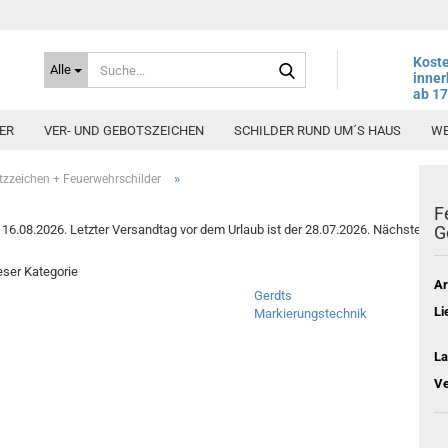
Suche...
Koste
Alle
inner
ab 1
ER
VER- UND GEBOTSZEICHEN
SCHILDER RUND UM´S HAUS
WE
»
zzeichen + Feuerwehrschilder
F
6.08.2026. Letzter Versandtag vor dem Urlaub ist der 28.07.2026. Nächster Vers
G
ieser Kategorie
Ar
Gerdts
Li
Markierungstechnik
La
Ve