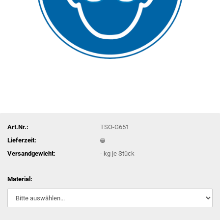
Art.Nr.:
TSO-G651
Lieferzeit:
Versandgewicht:
-
kg je Stück
Material: