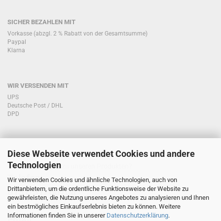
SICHER BEZAHLEN MIT
Vorkasse (abzgl. 2 % Rabatt von der Gesamtsumme)
Paypal
Klarna
WIR VERSENDEN MIT
UPS
Deutsche Post / DHL
DPD
Diese Webseite verwendet Cookies und andere
KONTAKT KUNDENSERVICE
Technologien
Sie haben Fragen zu unseren Produkten?
Telefon:
Wir verwenden Cookies und ähnliche Technologien, auch von
Drittanbietern, um die ordentliche Funktionsweise der Website zu
0151/51760708
gewährleisten, die Nutzung unseres Angebotes zu analysieren und Ihnen
ein bestmögliches Einkaufserlebnis bieten zu können. Weitere
Informationen finden Sie in unserer
Datenschutzerklärung
.
Email: