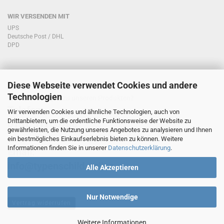
WIR VERSENDEN MIT
UPS
Deutsche Post / DHL
DPD
Diese Webseite verwendet Cookies und andere
KONTAKT KUNDENSERVICE
Technologien
Sie haben Fragen zu unseren Produkten?
Telefon:
Wir verwenden Cookies und ähnliche Technologien, auch von
Drittanbietern, um die ordentliche Funktionsweise der Website zu
0151/51760708
gewährleisten, die Nutzung unseres Angebotes zu analysieren und Ihnen
ein bestmögliches Einkaufserlebnis bieten zu können. Weitere
Informationen finden Sie in unserer
Datenschutzerklärung
.
Email:
info@typenschild.online
Alle Akzeptieren
Nur Notwendige
Vertrag widerrufen
Weitere Informationen