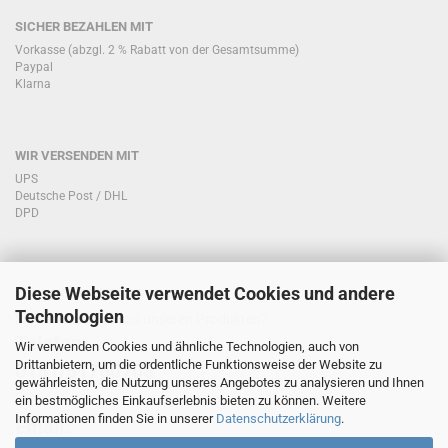
SICHER BEZAHLEN MIT
Vorkasse (abzgl. 2 % Rabatt von der Gesamtsumme)
Paypal
Klarna
WIR VERSENDEN MIT
UPS
Deutsche Post / DHL
DPD
Diese Webseite verwendet Cookies und andere
KONTAKT KUNDENSERVICE
Technologien
Sie haben Fragen zu unseren Produkten?
Telefon:
Wir verwenden Cookies und ähnliche Technologien, auch von
Drittanbietern, um die ordentliche Funktionsweise der Website zu
0151/51760708
gewährleisten, die Nutzung unseres Angebotes zu analysieren und Ihnen
ein bestmögliches Einkaufserlebnis bieten zu können. Weitere
Informationen finden Sie in unserer
Datenschutzerklärung
.
Email: