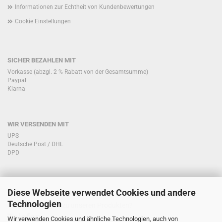
Informationen zur Echtheit von Kundenbewertungen
Cookie Einstellungen
SICHER BEZAHLEN MIT
Vorkasse (abzgl. 2 % Rabatt von der Gesamtsumme)
Paypal
Klarna
WIR VERSENDEN MIT
UPS
Deutsche Post / DHL
DPD
Diese Webseite verwendet Cookies und andere
KONTAKT KUNDENSERVICE
Technologien
Sie haben Fragen zu unseren Produkten?
Telefon:
Wir verwenden Cookies und ähnliche Technologien, auch von