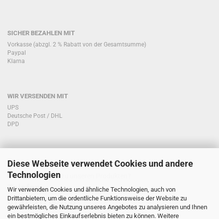
SICHER BEZAHLEN MIT
Vorkasse (abzgl. 2 % Rabatt von der Gesamtsumme)
Paypal
Klarna
WIR VERSENDEN MIT
UPS
Deutsche Post / DHL
DPD
Diese Webseite verwendet Cookies und andere
KONTAKT KUNDENSERVICE
Technologien
Sie haben Fragen zu unseren Produkten?
Telefon:
Wir verwenden Cookies und ähnliche Technologien, auch von
Drittanbietern, um die ordentliche Funktionsweise der Website zu
0151/51760708
gewährleisten, die Nutzung unseres Angebotes zu analysieren und Ihnen
ein bestmögliches Einkaufserlebnis bieten zu können. Weitere