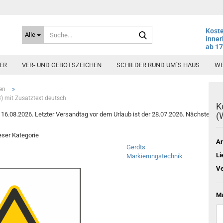
Suche...
Koste
Alle
inner
ab 1
ER
VER- UND GEBOTSZEICHEN
SCHILDER RUND UM´S HAUS
WE
»
en
 mit Zusatztext deutsch
K
6.08.2026. Letzter Versandtag vor dem Urlaub ist der 28.07.2026. Nächster Vers
(
ieser Kategorie
Ar
Gerdts
Li
Markierungstechnik
Ve
Ma