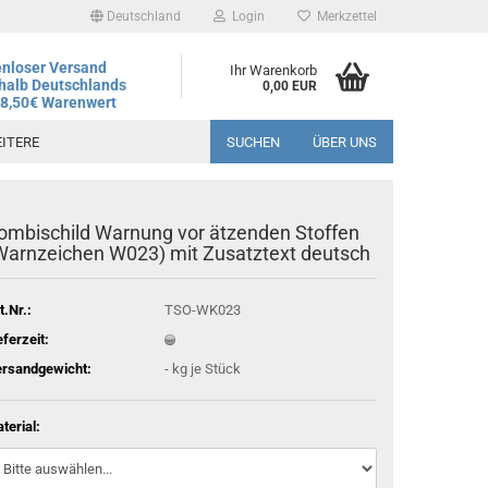
Deutschland
Login
Merkzettel
nloser Versand
Ihr Warenkorb
halb Deutschlands
0,00 EUR
78,50€ Warenwert
ITERE
SUCHEN
ÜBER UNS
ombischild Warnung vor ätzenden Stoffen
andtag ist der 06.08.2026, regulärer Betrieb wieder ab dem
Warnzeichen W023) mit Zusatztext deutsch
t.Nr.:
TSO-WK023
eferzeit:
rsandgewicht:
-
kg je Stück
terial: