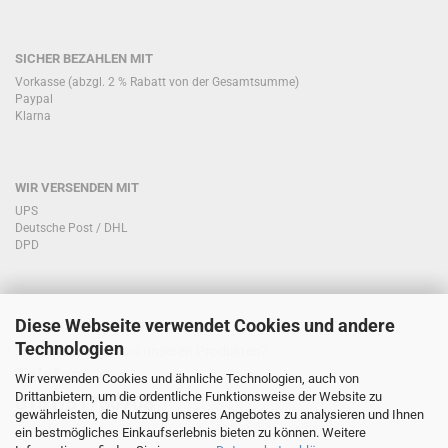
SICHER BEZAHLEN MIT
Vorkasse (abzgl. 2 % Rabatt von der Gesamtsumme)
Paypal
Klarna
WIR VERSENDEN MIT
UPS
Deutsche Post / DHL
DPD
Diese Webseite verwendet Cookies und andere
KONTAKT KUNDENSERVICE
Technologien
Sie haben Fragen zu unseren Produkten?
Telefon:
Wir verwenden Cookies und ähnliche Technologien, auch von
Drittanbietern, um die ordentliche Funktionsweise der Website zu
0151/51760708
gewährleisten, die Nutzung unseres Angebotes zu analysieren und Ihnen
ein bestmögliches Einkaufserlebnis bieten zu können. Weitere