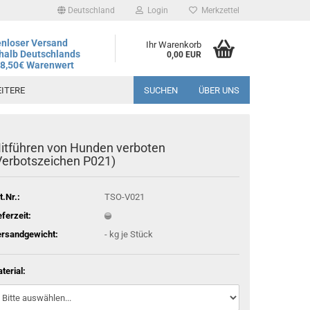
Deutschland
Login
Merkzettel
nloser Versand
Ihr Warenkorb
halb Deutschlands
0,00 EUR
78,50€ Warenwert
ITERE
SUCHEN
ÜBER UNS
itführen von Hunden verboten
andtag ist der 06.08.2026, regulärer Betrieb wieder ab dem
Verbotszeichen P021)
t.Nr.:
TSO-V021
eferzeit:
rsandgewicht:
-
kg je Stück
terial: