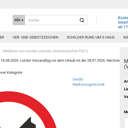
Suche...
Koste
Alle
inner
ab 1
ER
VER- UND GEBOTSZEICHEN
SCHILDER RUND UM´S HAUS
WE
»
Mitführen von Hunden verboten (Verbotszeichen P021)
M
6.08.2026. Letzter Versandtag vor dem Urlaub ist der 28.07.2026. Nächster Vers
(
ieser Kategorie
Gerdts
Ar
Markierungstechnik
Li
Ve
Ma