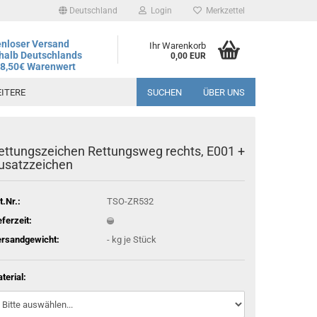
Deutschland
Login
Merkzettel
nloser Versand
Ihr Warenkorb
halb Deutschlands
0,00 EUR
78,50€ Warenwert
ITERE
SUCHEN
ÜBER UNS
ettungszeichen Rettungsweg rechts, E001 +
andtag ist der 06.08.2026, regulärer Betrieb wieder ab dem
usatzzeichen
t.Nr.:
TSO-ZR532
eferzeit:
rsandgewicht:
-
kg je Stück
terial: