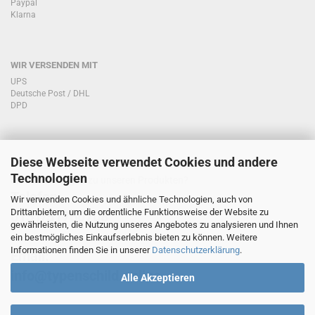
Paypal
Klarna
WIR VERSENDEN MIT
UPS
Deutsche Post / DHL
DPD
Diese Webseite verwendet Cookies und andere
KONTAKT KUNDENSERVICE
Technologien
Sie haben Fragen zu unseren Produkten?
Telefon:
Wir verwenden Cookies und ähnliche Technologien, auch von
Drittanbietern, um die ordentliche Funktionsweise der Website zu
0151/51760708
gewährleisten, die Nutzung unseres Angebotes zu analysieren und Ihnen
ein bestmögliches Einkaufserlebnis bieten zu können. Weitere
Informationen finden Sie in unserer
Datenschutzerklärung
.
Email:
info@typenschild.online
Alle Akzeptieren