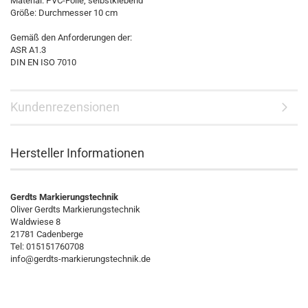
Material: PVC-Folie, selbstklebend
Größe: Durchmesser 10 cm
Gemäß den Anforderungen der:
ASR A1.3
DIN EN ISO 7010
Kundenrezensionen
Hersteller Informationen
Gerdts Markierungstechnik
Oliver Gerdts Markierungstechnik
Waldwiese 8
21781 Cadenberge
Tel: 015151760708
info@gerdts-markierungstechnik.de