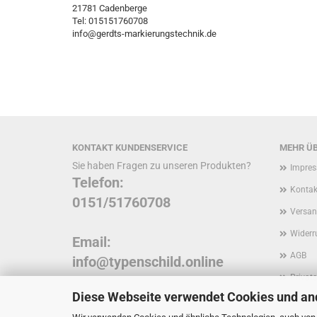
21781 Cadenberge
Tel: 015151760708
info@gerdts-markierungstechnik.de
KONTAKT KUNDENSERVICE
MEHR ÜB
Sie haben Fragen zu unseren Produkten?
Impre
Telefon:
Kontak
0151/51760708
Versan
Widerr
Email:
AGB
info@typenschild.online
Privat
Diese Webseite verwendet Cookies und an
Inform