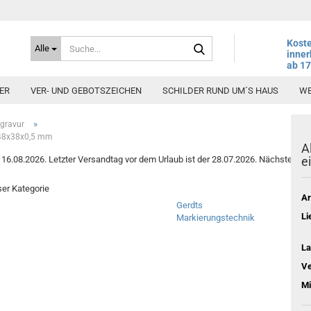
Suche...
Koste
Alle
inner
ab 1
ER
VER- UND GEBOTSZEICHEN
SCHILDER RUND UM´S HAUS
WE
»
rgravur
 148x38x0,5 mm
A
6.08.2026. Letzter Versandtag vor dem Urlaub ist der 28.07.2026. Nächster Vers
e
eser Kategorie
Ar
Gerdts
Li
Markierungstechnik
La
Ve
Mi