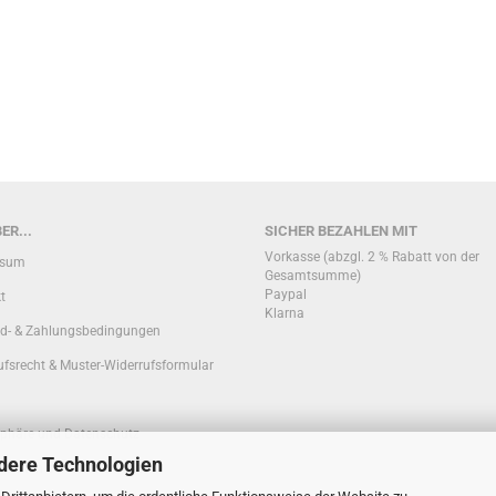
ER...
SICHER BEZAHLEN MIT
Vorkasse (abzgl. 2 % Rabatt von der
ssum
Gesamtsumme)
Paypal
t
Klarna
d- & Zahlungsbedingungen
ufsrecht & Muster-Widerrufsformular
sphäre und Datenschutz
dere Technologien
ationen zur Echtheit von