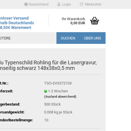
Deutschland
Login
Merkzettel
nloser Versand
Ihr Warenkorb
halb Deutschlands
0,00 EUR
78,50€ Warenwert
ITERE
SUCHEN
ÜBER UNS
lu Typenschild Rohling für die Lasergravur,
andtag ist der 06.08.2026, regulärer Betrieb wieder ab dem
inseitig schwarz 148x38x0,5 mm
t.Nr.:
TSO-EVS372103
eferzeit:
1-2 Wochen
(Ausland abweichend)
gerbestand:
500
Stück
rsandgewicht:
0.008
kg je Stück
ndestbestellmenge:
10