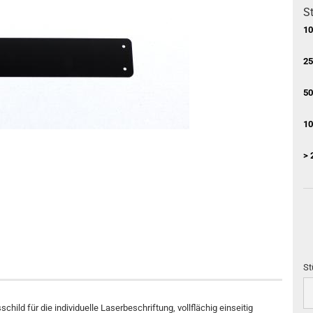
St
10
25
50
10
> 
St
St
ild für die individuelle Laserbeschriftung, vollflächig einseitig