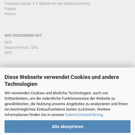
Vorkasse (abzgl. 2 % Rabatt von der Gesamtsumme)
Paypal
Klarna
WIR VERSENDEN MIT
UPS
Deutsche Post / DHL
DPD
Diese Webseite verwendet Cookies und andere
KONTAKT KUNDENSERVICE
Technologien
Sie haben Fragen zu unseren Produkten?
Telefon:
Wir verwenden Cookies und ähnliche Technologien, auch von
Drittanbietern, um die ordentliche Funktionsweise der Website zu
0151/51760708
gewährleisten, die Nutzung unseres Angebotes zu analysieren und Ihnen
ein bestmögliches Einkaufserlebnis bieten zu können. Weitere
Informationen finden Sie in unserer
Datenschutzerklärung
.
Email:
info@typenschild.online
Alle Akzeptieren