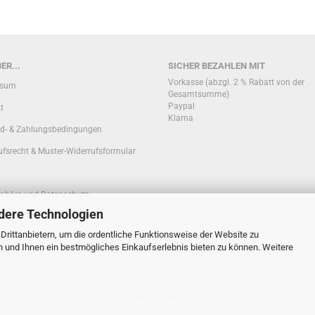
ER...
SICHER BEZAHLEN MIT
Vorkasse (abzgl. 2 % Rabatt von der
ssum
Gesamtsumme)
Paypal
t
Klarna
d- & Zahlungsbedingungen
ufsrecht & Muster-Widerrufsformular
sphäre und Datenschutz
dere Technologien
ationen zur Echtheit von
rittanbietern, um die ordentliche Funktionsweise der Website zu
nbewertungen
n und Ihnen ein bestmögliches Einkaufserlebnis bieten zu können. Weitere
 Einstellungen
Webshop erstellen
mit Gambio.de © 2026