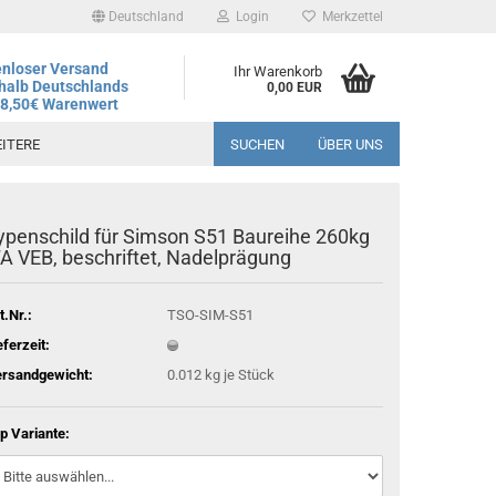
Deutschland
Login
Merkzettel
nloser Versand
Ihr Warenkorb
halb Deutschlands
0,00 EUR
78,50€ Warenwert
ITERE
SUCHEN
ÜBER UNS
ypenschild für Simson S51 Baureihe 260kg
andtag ist der 06.08.2026, regulärer Betrieb wieder ab dem
FA VEB, beschriftet, Nadelprägung
t.Nr.:
TSO-SIM-S51
eferzeit:
rsandgewicht:
0.012
kg je Stück
p Variante: