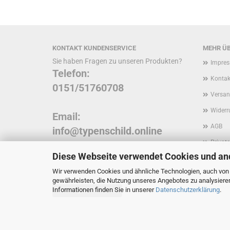
KONTAKT KUNDENSERVICE
MEHR ÜB
Sie haben Fragen zu unseren Produkten?
Impre
Telefon:
Kontak
0151/51760708
Versan
Widerr
Email:
AGB
info@typenschild.online
Privat
Diese Webseite verwendet Cookies und an
Inform
Wir verwenden Cookies und ähnliche Technologien, auch von D
Kunde
gewährleisten, die Nutzung unseres Angebotes zu analysiere
Cookie
Informationen finden Sie in unserer
Datenschutzerklärung
.
Vertrag widerrufen