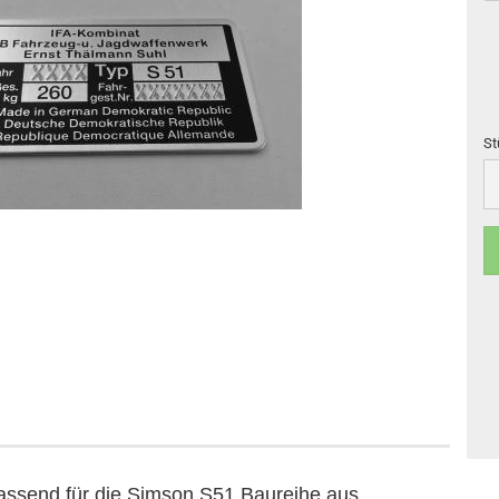
St
St
passend für die Simson S51 Baureihe
aus