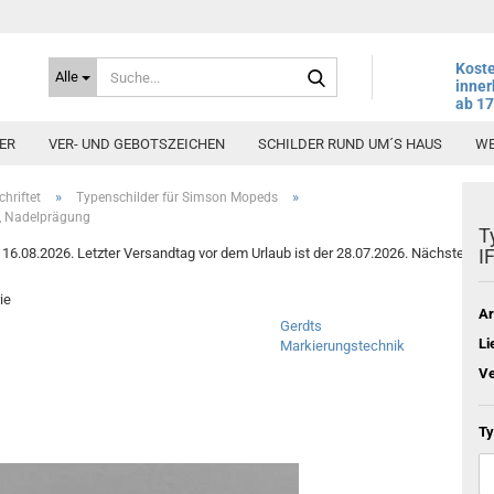
Suche...
Koste
Alle
inner
ab 1
ER
VER- UND GEBOTSZEICHEN
SCHILDER RUND UM´S HAUS
WE
»
»
chriftet
Typenschilder für Simson Mopeds
t, Nadelprägung
T
6.08.2026. Letzter Versandtag vor dem Urlaub ist der 28.07.2026. Nächster Vers
I
ie
Ar
Gerdts
Li
Markierungstechnik
Ve
Ty