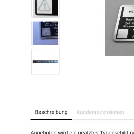
Beschreibung
Kundenrezensionen
Angeboten wird ein geätztes Typenschild 