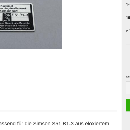
1-
10
> 
St
St
assend für die Simson S51 B1-3 aus eloxiertem