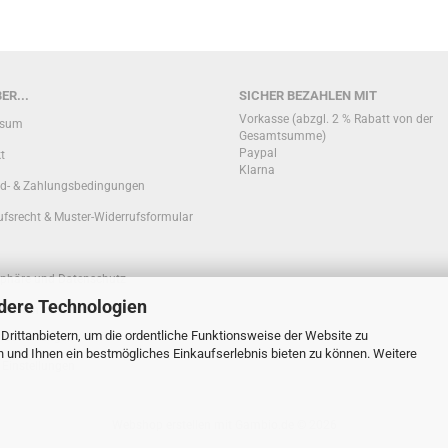
ER...
SICHER BEZAHLEN MIT
Vorkasse (abzgl. 2 % Rabatt von der
ssum
Gesamtsumme)
Paypal
t
Klarna
d- & Zahlungsbedingungen
ufsrecht & Muster-Widerrufsformular
sphäre und Datenschutz
dere Technologien
ationen zur Echtheit von
rittanbietern, um die ordentliche Funktionsweise der Website zu
nbewertungen
n und Ihnen ein bestmögliches Einkaufserlebnis bieten zu können. Weitere
 Einstellungen
Webshop erstellen
mit Gambio.de © 2026