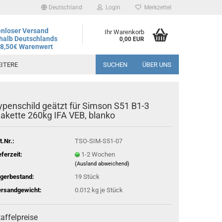
Deutschland
Login
Merkzettel
nloser Versand
Ihr Warenkorb
halb Deutschlands
0,00 EUR
78,50€ Warenwert
ITERE
SUCHEN
ÜBER UNS
ypenschild geätzt für Simson S51 B1-3
andtag ist der 06.08.2026, regulärer Betrieb wieder ab dem
lakette 260kg IFA VEB, blanko
t.Nr.:
TSO-SIM-S51-07
eferzeit:
1-2 Wochen
(Ausland abweichend)
gerbestand:
19
Stück
rsandgewicht:
0.012
kg je Stück
affelpreise