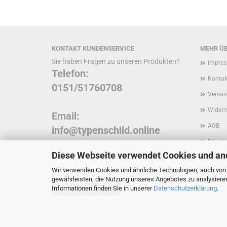
KONTAKT KUNDENSERVICE
MEHR ÜB
Sie haben Fragen zu unseren Produkten?
Impre
Telefon:
Kontak
0151/51760708
Versan
Widerr
Email:
AGB
info@typenschild.online
Privat
Diese Webseite verwendet Cookies und an
Inform
Wir verwenden Cookies und ähnliche Technologien, auch von D
Kunde
gewährleisten, die Nutzung unseres Angebotes zu analysiere
Cookie
Informationen finden Sie in unserer
Datenschutzerklärung
.
Vertrag widerrufen