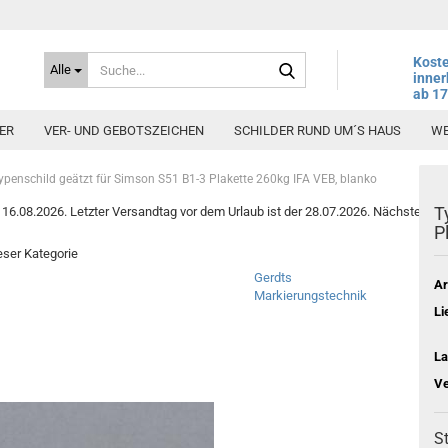
Suche...
Koste
Alle
inner
ab 1
ER
VER- UND GEBOTSZEICHEN
SCHILDER RUND UM´S HAUS
WE
ypenschild geätzt für Simson S51 B1-3 Plakette 260kg IFA VEB, blanko
T
6.08.2026. Letzter Versandtag vor dem Urlaub ist der 28.07.2026. Nächster Vers
P
ieser Kategorie
Gerdts
Ar
Markierungstechnik
Li
La
Ve
St