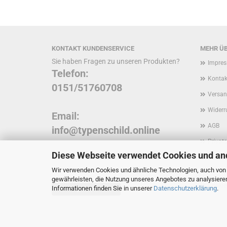
KONTAKT KUNDENSERVICE
MEHR ÜB
Sie haben Fragen zu unseren Produkten?
Impre
Telefon:
Kontak
0151/51760708
Versan
Widerr
Email:
AGB
info@typenschild.online
Privat
Diese Webseite verwendet Cookies und an
Inform
Wir verwenden Cookies und ähnliche Technologien, auch von D
Kunde
gewährleisten, die Nutzung unseres Angebotes zu analysiere
Cookie
Informationen finden Sie in unserer
Datenschutzerklärung
.
Vertrag widerrufen