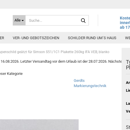
Suche...
Koste
Alle
inner
ab 1
ER
VER- UND GEBOTSZEICHEN
SCHILDER RUND UM´S HAUS
WE
ypenschild geätzt für Simson S51/1C1 Plakette 260kg IFA VEB, blanko
T
6.08.2026. Letzter Versandtag vor dem Urlaub ist der 28.07.2026. Nächster Vers
P
ieser Kategorie
Gerdts
Ar
Markierungstechnik
Li
La
Ve
St