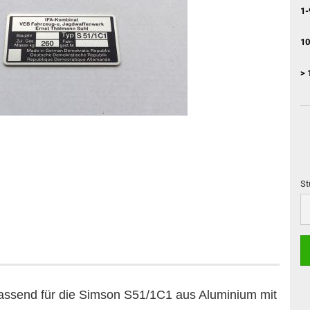
1-
10
> 
St
St
passend für die Simson S51/1C1 aus Aluminium mit