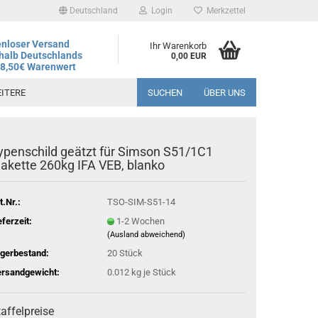
Deutschland
Login
Merkzettel
nloser Versand
Ihr Warenkorb
halb Deutschlands
0,00 EUR
78,50€ Warenwert
ITERE
SUCHEN
ÜBER UNS
ypenschild geätzt für Simson S51/1C1
andtag ist der 06.08.2026, regulärer Betrieb wieder ab dem
lakette 260kg IFA VEB, blanko
t.Nr.:
TSO-SIM-S51-14
eferzeit:
1-2 Wochen
(Ausland abweichend)
gerbestand:
20
Stück
rsandgewicht:
0.012
kg je Stück
affelpreise