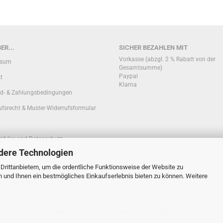
ER...
SICHER BEZAHLEN MIT
Vorkasse (abzgl. 2 % Rabatt von der
ssum
Gesamtsumme)
Paypal
t
Klarna
d- & Zahlungsbedingungen
ufsrecht & Muster-Widerrufsformular
sphäre und Datenschutz
dere Technologien
ationen zur Echtheit von
rittanbietern, um die ordentliche Funktionsweise der Website zu
nbewertungen
n und Ihnen ein bestmögliches Einkaufserlebnis bieten zu können. Weitere
 Einstellungen
Webshop erstellen
mit Gambio.de © 2026