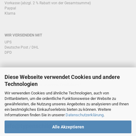
Vorkasse (abzgl. 2 % Rabatt von der Gesamtsumme)
Paypal
Klarna
WIR VERSENDEN MIT
UPS
Deutsche Post / DHL
DPD
Diese Webseite verwendet Cookies und andere
KONTAKT KUNDENSERVICE
Technologien
Sie haben Fragen zu unseren Produkten?
Telefon:
Wir verwenden Cookies und ähnliche Technologien, auch von
Drittanbietern, um die ordentliche Funktionsweise der Website zu
0151/51760708
gewährleisten, die Nutzung unseres Angebotes zu analysieren und Ihnen
ein bestmögliches Einkaufserlebnis bieten zu können. Weitere
Informationen finden Sie in unserer
Datenschutzerklärung
.
Email:
info@typenschild.online
Alle Akzeptieren