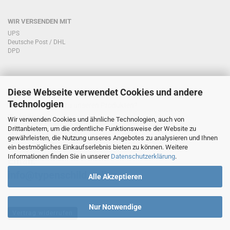
WIR VERSENDEN MIT
UPS
Deutsche Post / DHL
DPD
Diese Webseite verwendet Cookies und andere
KONTAKT KUNDENSERVICE
Technologien
Sie haben Fragen zu unseren Produkten?
Telefon:
Wir verwenden Cookies und ähnliche Technologien, auch von
Drittanbietern, um die ordentliche Funktionsweise der Website zu
0151/51760708
gewährleisten, die Nutzung unseres Angebotes zu analysieren und Ihnen
ein bestmögliches Einkaufserlebnis bieten zu können. Weitere
Informationen finden Sie in unserer
Datenschutzerklärung
.
Email:
info@typenschild.online
Alle Akzeptieren
Nur Notwendige
Vertrag widerrufen