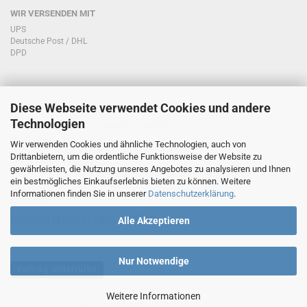
WIR VERSENDEN MIT
UPS
Deutsche Post / DHL
DPD
Diese Webseite verwendet Cookies und andere
KONTAKT KUNDENSERVICE
Technologien
Sie haben Fragen zu unseren Produkten?
Telefon:
Wir verwenden Cookies und ähnliche Technologien, auch von
Drittanbietern, um die ordentliche Funktionsweise der Website zu
0151/51760708
gewährleisten, die Nutzung unseres Angebotes zu analysieren und Ihnen
ein bestmögliches Einkaufserlebnis bieten zu können. Weitere
Informationen finden Sie in unserer
Datenschutzerklärung
.
Email:
info@typenschild.online
Alle Akzeptieren
Nur Notwendige
Vertrag widerrufen
Weitere Informationen
Webshop erstellen
mit Gambio.de © 2026