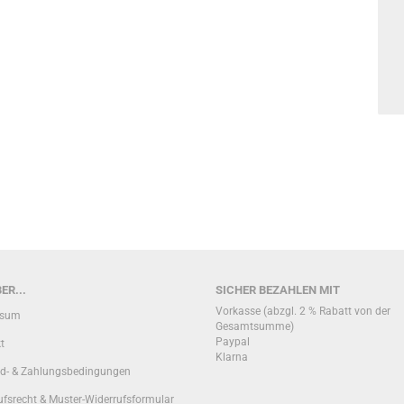
ER...
SICHER BEZAHLEN MIT
Vorkasse (abzgl. 2 % Rabatt von der
ssum
Gesamtsumme)
Paypal
t
Klarna
d- & Zahlungsbedingungen
ufsrecht & Muster-Widerrufsformular