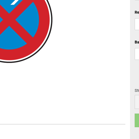
Re
Ba
St
St