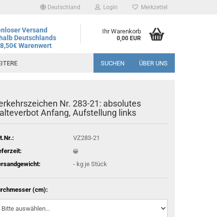
Deutschland
Login
Merkzettel
nloser Versand
Ihr Warenkorb
halb Deutschlands
0,00 EUR
78,50€ Warenwert
ITERE
SUCHEN
ÜBER UNS
erkehrszeichen Nr. 283-21: absolutes
andtag ist der 06.08.2026, regulärer Betrieb wieder ab dem
alteverbot Anfang, Aufstellung links
t.Nr.:
VZ283-21
eferzeit:
rsandgewicht:
-
kg je Stück
rchmesser (cm):