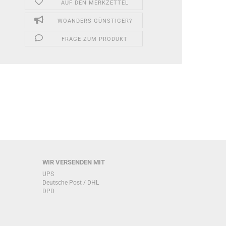
AUF DEN MERKZETTEL
WOANDERS GÜNSTIGER?
FRAGE ZUM PRODUKT
WIR VERSENDEN MIT
UPS
Deutsche Post / DHL
DPD