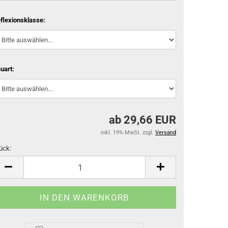
flexionsklasse:
uart:
ab 29,66 EUR
inkl. 19% MwSt. zzgl.
Versand
ück:
ück