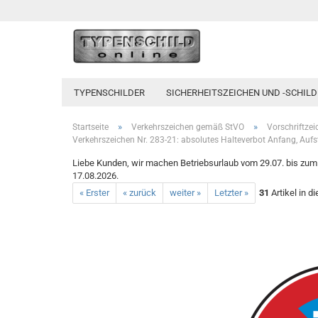
TYPENSCHILDER
SICHERHEITSZEICHEN UND -SCHILD
»
»
Startseite
Verkehrszeichen gemäß StVO
Vorschriftze
Verkehrszeichen Nr. 283-21: absolutes Halteverbot Anfang, Aufst
Liebe Kunden, wir machen Betriebsurlaub vom 29.07. bis zum 1
17.08.2026.
« Erster
« zurück
weiter »
Letzter »
31
Artikel in d