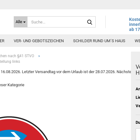
Suche...
Koste
Alle
inner
ab 1
ER
VER- UND GEBOTSZEICHEN
SCHILDER RUND UM´S HAUS
WE
»
ichen nach §41 STVO
ellung links
V
6.08.2026. Letzter Versandtag vor dem Urlaub ist der 28.07.2026. Nächster Vers
H
ieser Kategorie
Ar
Li
Ve
Du