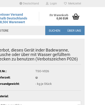
Deutschland
Login
Merkzettel
nloser Versand
Ihr Warenkorb
halb Deutschlands
0,00 EUR
78,50€ Warenwert
ITERE
SUCHEN
ÜBER UNS
erbot, dieses Gerät inder Badewanne,
andtag ist der 06.08.2026, regulärer Betrieb wieder ab dem
usche oder über mit Wasser gefülltem
ecken zu benutzen (Verbotszeichen P026)
t.Nr.:
TSO-V026
eferzeit:
rsandgewicht:
-
kg je Stück
terial: