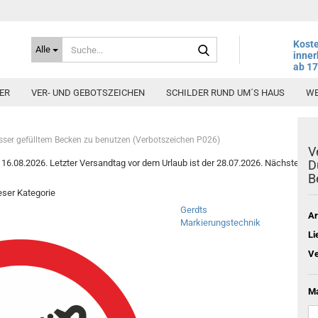
Suche...
Koste
Alle
inner
ab 1
ER
VER- UND GEBOTSZEICHEN
SCHILDER RUND UM´S HAUS
WE
sser gefülltem Becken zu benutzen (Verbotszeichen P026)
V
6.08.2026. Letzter Versandtag vor dem Urlaub ist der 28.07.2026. Nächster Vers
D
B
ieser Kategorie
Gerdts
Ar
Markierungstechnik
Li
Ve
Ma