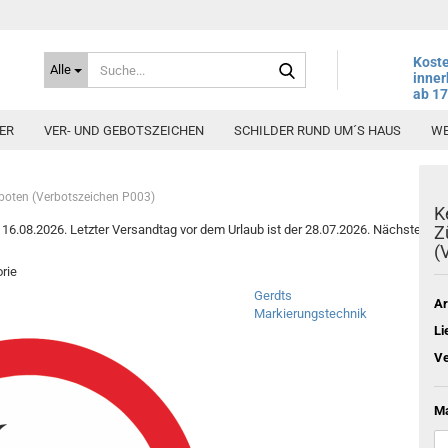
Suche...
Koste
Alle
inner
ab 1
ER
VER- UND GEBOTSZEICHEN
SCHILDER RUND UM´S HAUS
WE
rboten (Verbotszeichen P003)
K
6.08.2026. Letzter Versandtag vor dem Urlaub ist der 28.07.2026. Nächster Vers
Z
(
orie
Gerdts
Ar
Markierungstechnik
Li
Ve
Ma