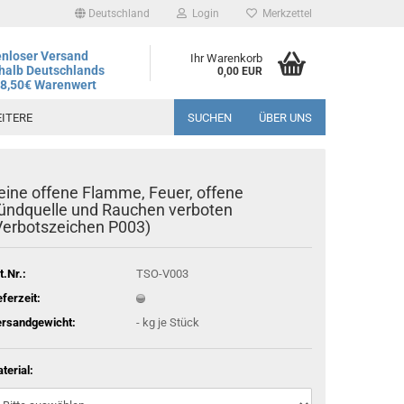
Deutschland
Login
Merkzettel
nloser Versand
Ihr Warenkorb
halb Deutschlands
0,00 EUR
78,50€ Warenwert
ITERE
SUCHEN
ÜBER UNS
eine offene Flamme, Feuer, offene
andtag ist der 06.08.2026, regulärer Betrieb wieder ab dem
ündquelle und Rauchen verboten
Verbotszeichen P003)
t.Nr.:
TSO-V003
eferzeit:
rsandgewicht:
-
kg je Stück
terial: