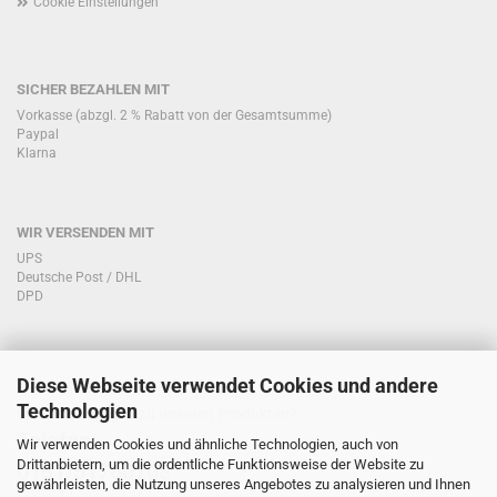
Cookie Einstellungen
SICHER BEZAHLEN MIT
Vorkasse (abzgl. 2 % Rabatt von der Gesamtsumme)
Paypal
Klarna
WIR VERSENDEN MIT
UPS
Deutsche Post / DHL
DPD
Diese Webseite verwendet Cookies und andere
KONTAKT KUNDENSERVICE
Technologien
Sie haben Fragen zu unseren Produkten?
Telefon:
Wir verwenden Cookies und ähnliche Technologien, auch von
Drittanbietern, um die ordentliche Funktionsweise der Website zu
0151/51760708
gewährleisten, die Nutzung unseres Angebotes zu analysieren und Ihnen