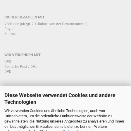
SICHER BEZAHLEN MIT
Vorkasse (abzgl. 2 % Rabatt von der Gesamtsumme)
Paypal
Klarna
WIR VERSENDEN MIT
UPS
Deutsche Post / DHL
DPD
Diese Webseite verwendet Cookies und andere
KONTAKT KUNDENSERVICE
Technologien
Sie haben Fragen zu unseren Produkten?
Telefon:
Wir verwenden Cookies und ähnliche Technologien, auch von
Drittanbietern, um die ordentliche Funktionsweise der Website zu
0151/51760708
gewährleisten, die Nutzung unseres Angebotes zu analysieren und Ihnen
ein bestmögliches Einkaufserlebnis bieten zu können. Weitere