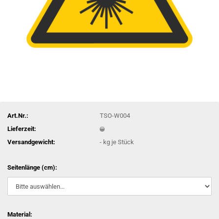
Art.Nr.:
TSO-W004
Lieferzeit:
Versandgewicht:
-
kg je Stück
Seitenlänge (cm):
Material: