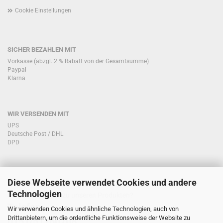
Cookie Einstellungen
SICHER BEZAHLEN MIT
Vorkasse (abzgl. 2 % Rabatt von der Gesamtsumme)
Paypal
Klarna
WIR VERSENDEN MIT
UPS
Deutsche Post / DHL
DPD
Diese Webseite verwendet Cookies und andere
KONTAKT KUNDENSERVICE
Technologien
Sie haben Fragen zu unseren Produkten?
Telefon:
Wir verwenden Cookies und ähnliche Technologien, auch von
Drittanbietern, um die ordentliche Funktionsweise der Website zu
0151/51760708