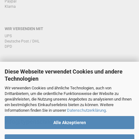
Paypal
Klarna
WIR VERSENDEN MIT
UPS
Deutsche Post / DHL
DPD
Diese Webseite verwendet Cookies und andere
KONTAKT KUNDENSERVICE
Technologien
Sie haben Fragen zu unseren Produkten?
Telefon:
Wir verwenden Cookies und ähnliche Technologien, auch von
Drittanbietern, um die ordentliche Funktionsweise der Website zu
0151/51760708
gewährleisten, die Nutzung unseres Angebotes zu analysieren und Ihnen
ein bestmögliches Einkaufserlebnis bieten zu können. Weitere
Informationen finden Sie in unserer
Datenschutzerklärung
.
Email:
info@typenschild.online
Alle Akzeptieren