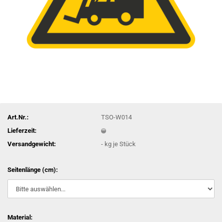
Art.Nr.:
TSO-W014
Lieferzeit:
Versandgewicht:
-
kg je Stück
Seitenlänge (cm):
Material: