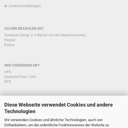
Cookie Einstellungen
SICHER BEZAHLEN MIT
Vorkasse (abzgl. 2 % Rabatt von der Gesamtsumme)
Paypal
Klarna
WIR VERSENDEN MIT
UPS
Deutsche Post / DHL
DPD
Diese Webseite verwendet Cookies und andere
KONTAKT KUNDENSERVICE
Technologien
Sie haben Fragen zu unseren Produkten?
Telefon:
Wir verwenden Cookies und ähnliche Technologien, auch von
Drittanbietern, um die ordentliche Funktionsweise der Website zu
0151/51760708