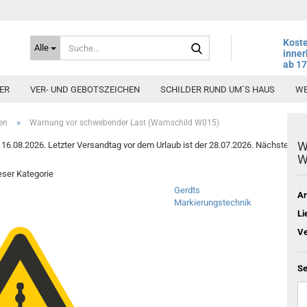
Suche...
Koste
Alle
inner
ab 1
ER
VER- UND GEBOTSZEICHEN
SCHILDER RUND UM´S HAUS
WE
»
en
Warnung vor schwebender Last (Warnschild W015)
W
6.08.2026. Letzter Versandtag vor dem Urlaub ist der 28.07.2026. Nächster Vers
W
ieser Kategorie
Gerdts
Ar
Markierungstechnik
Li
Ve
Se