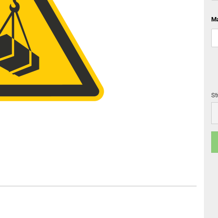
Ma
St
St