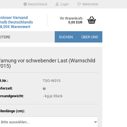
Deutschland
Login
Merkzettel
nloser Versand
Ihr Warenkorb
halb Deutschlands
0,00 EUR
78,50€ Warenwert
ITERE
SUCHEN
ÜBER UNS
arnung vor schwebender Last (Warnschild
andtag ist der 06.08.2026, regulärer Betrieb wieder ab dem
015)
t.Nr.:
TSO-W015
eferzeit:
rsandgewicht:
-
kg je Stück
itenlänge (cm):