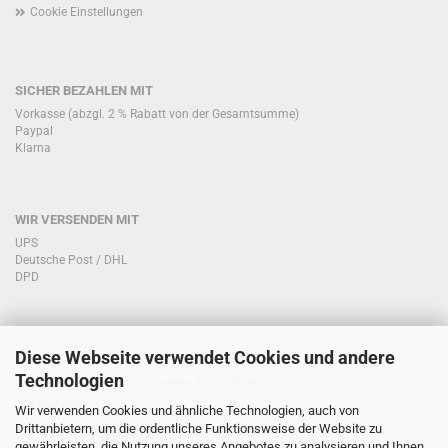
Cookie Einstellungen
SICHER BEZAHLEN MIT
Vorkasse (abzgl. 2 % Rabatt von der Gesamtsumme)
Paypal
Klarna
WIR VERSENDEN MIT
UPS
Deutsche Post / DHL
DPD
Diese Webseite verwendet Cookies und andere
KONTAKT KUNDENSERVICE
Technologien
Sie haben Fragen zu unseren Produkten?
Telefon:
Wir verwenden Cookies und ähnliche Technologien, auch von
Drittanbietern, um die ordentliche Funktionsweise der Website zu
0151/51760708
gewährleisten, die Nutzung unseres Angebotes zu analysieren und Ihnen