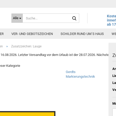
Suche...
Koste
Alle
inner
ab 1
ER
VER- UND GEBOTSZEICHEN
SCHILDER RUND UM´S HAUS
WE
»
en
Zusatzzeichen: Lauge
Z
6.08.2026. Letzter Versandtag vor dem Urlaub ist der 28.07.2026. Nächster Vers
ieser Kategorie
Ar
Gerdts
Li
Markierungstechnik
La
Ve
Ma