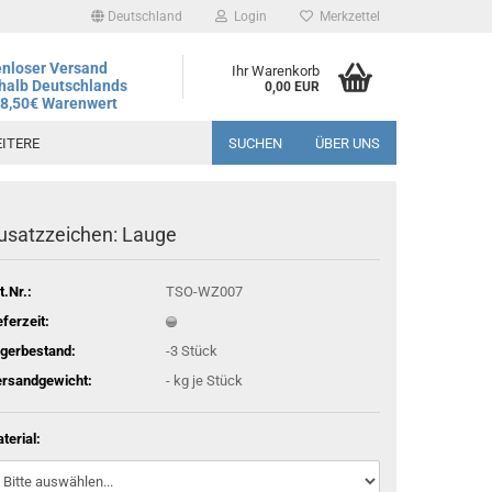
Deutschland
Login
Merkzettel
nloser Versand
Ihr Warenkorb
halb Deutschlands
0,00 EUR
78,50€ Warenwert
ITERE
SUCHEN
ÜBER UNS
usatzzeichen: Lauge
andtag ist der 06.08.2026, regulärer Betrieb wieder ab dem
t.Nr.:
TSO-WZ007
eferzeit:
gerbestand:
-3
Stück
rsandgewicht:
-
kg je Stück
terial: