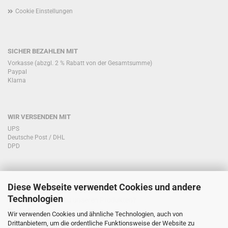
Cookie Einstellungen
SICHER BEZAHLEN MIT
Vorkasse (abzgl. 2 % Rabatt von der Gesamtsumme)
Paypal
Klarna
WIR VERSENDEN MIT
UPS
Deutsche Post / DHL
DPD
Diese Webseite verwendet Cookies und andere
KONTAKT KUNDENSERVICE
Technologien
Sie haben Fragen zu unseren Produkten?
Telefon:
Wir verwenden Cookies und ähnliche Technologien, auch von
Drittanbietern, um die ordentliche Funktionsweise der Website zu
0151/51760708