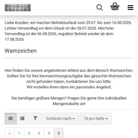
Liebe Kunden, wir machen Betriebsurlaub vom 29.07. bis zum 16.08.2026.
Letzter Versandtag vor dem Urlaub ist der 28.07.2026. Nächster
Versandtag ist der 06.08.2026, regulärer Betrieb wieder ab dem
17.08.2026.
Warnzeichen
Hier finden Sie unsere angebotenen Artikel aus dem Bereich Warnzeichen.
Sollten Sie für ihre Kennzeichnungsaufgabe das gesuchte Warnzeichen
nicht gefunden haben, kontaktieren Sie uns bitte.
Wir erstellen ihnen dann ein passendes Angebot.
Sie benötigen größere Mengen? Fragen Sie gerne ihre individuellen
Mengenrabatte an!
FILTER
Sortieren nach
pro Seite
Sortieren nach
16 pro Seite
«
1
2
3
4
5