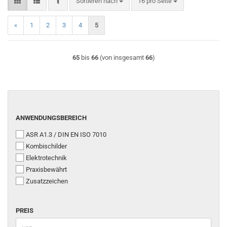
FILTER
Sortieren nach
pro Seite
Sortieren nach
16 pro Seite
«
1
2
3
4
5
65
bis
66
(von insgesamt
66
)
ANWENDUNGSBEREICH
ANWENDUNGSBEREICH
ASR A1.3 / DIN EN ISO 7010
Kombischilder
Elektrotechnik
Praxisbewährt
Zusatzzeichen
PREIS
PREIS
Preis bis