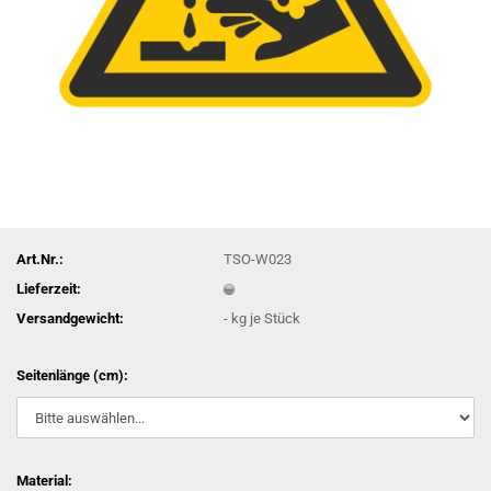
Art.Nr.:
TSO-W023
Lieferzeit:
Versandgewicht:
-
kg je Stück
Seitenlänge (cm):
Material: