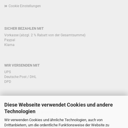
Cookie Einstellungen
SICHER BEZAHLEN MIT
Vorkasse (abzgl. 2 % Rabatt von der Gesamtsumme)
Paypal
Klarna
WIR VERSENDEN MIT
UPS
Deutsche Post / DHL
DPD
Diese Webseite verwendet Cookies und andere
KONTAKT KUNDENSERVICE
Technologien
Sie haben Fragen zu unseren Produkten?
Telefon:
Wir verwenden Cookies und ähnliche Technologien, auch von
Drittanbietern, um die ordentliche Funktionsweise der Website zu
0151/51760708